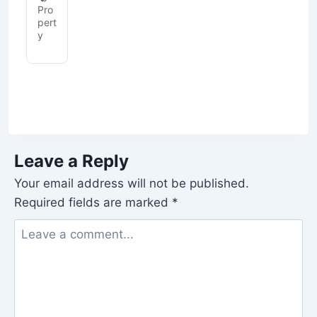
s
Pro
a
pert
o
y
P
pe
y
Leave a Reply
Your email address will not be published.
Required fields are marked
*