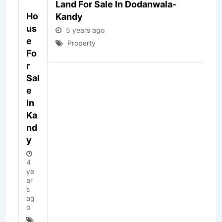
Land For Sale In Dodanwala-
Ho
L
Kandy
Us
N
5 years ago
E
F
Property
Fo
R
R
S
Sal
E
E
I
In
K
Ka
N
Nd
Y
Y
A
I
4
A
ye
E
ar
s
ag
5
o
y
ar