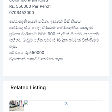
Colombo Main Road
Rs. 550000 Per Perch
0706452000
පේරාදෙණියෙන් වටිනා ඉඩමක් විකිණිමට
පේරාදෙණිය පහල ඊරියගම පේරාදෙණිය කොළඹ
ප්‍රධාන මාර්ගයට මීටර් 900 ක් දුරින් සියළුම පහසුකම්
සහිතව බෑවුම් රහිත පර්චස් 16.2ක ඉඩමක් විකිණිමට
ඇත.
පර්චසය රු.550000
මිලගනන් සාකච්චාකරගත හැක
Related Listing