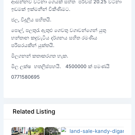
ආසන්නව වටිනා ගෙයක් සහිත පර්චස් 20.25 වටිනා
ඉඩමක් ඉක්මනින් විකිණිමට.
ජල, විදුලිය සහිතයි.
පොල්, පලතුරැ ඇතුළු ගෙවතු වගාවන්ගෙන් යුතු
හන්තාන කදුවැටිය දර්ශනය සහිත රමණිය
පරිසරයකින් යුක්තයි.
මිලගනන් කතාකරගත හැක.
මිල ලක්ෂ හතලිස්පහයි. 4500000 ක් පමණයි
0771580695
Related Listing