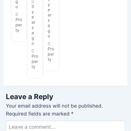
g
y
5
o
e
y
ar
e
Pro
s
ar
per
a
s
ty
g
a
o
g
o
Pro
per
Pro
ty
per
ty
Leave a Reply
Your email address will not be published.
Required fields are marked
*