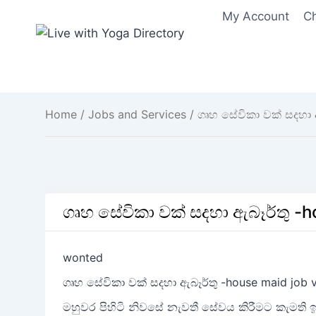
Skip
My Account
C
to
content
Home
/
Jobs and Services
/ ගෘහ සේවිකා වක් සදහා 
ගෘහ සේවිකා වක් සදහා ඇබෑර්තු -
wonted
ගෘහ සේවිකා වක් සදහා ඇබෑර්තු -house maid job 
මහුවර පිහිටි නිවසේ නැවතී සේවය කිරීමට කැමති ඉහ