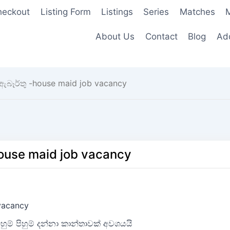
heckout
Listing Form
Listings
Series
Matches
M
About Us
Contact
Blog
Add
ඇබෑර්තු -house maid job vacancy
house maid job vacancy
vacancy
ුම් පිහුම් දන්නා කාන්තාවක් අවශයයි