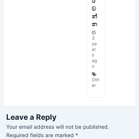
රි
ව
න්
න
3
ye
ar
s
ag
o
Oth
er
Leave a Reply
Your email address will not be published.
Required fields are marked
*