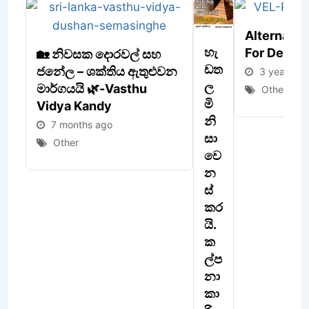
Alternativ
හැ
For Delaye
🏡 නිවසක දොරවල් සහ
ඩත
ජනේල – ශක්තිය ඇතුළුවන
3 years ag
ල
මාර්ගයයි 🌿-Vasthu
Other
මි
Vidya Kandy
නි
7 months ago
සා
Other
වෙ
න
ස්
කර
යි.
ක
ල්ප
නා
කා