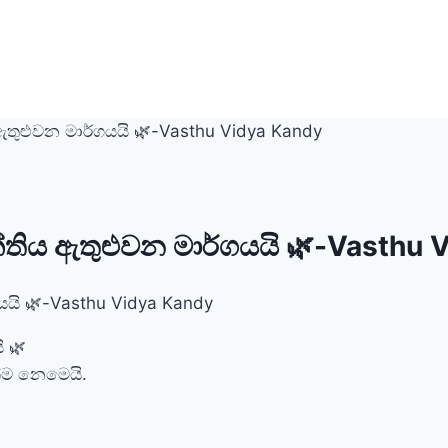
ුළුවන මාර්ගයයි 🌿-Vasthu Vidya Kandy
තිය ඇතුළුවන මාර්ගයයි 🌿-Vasthu 
 🌿
ක්ම නෙමෙයි.