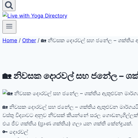
Home
/
Other
/ 🏡 නිවසක දොරවල් සහ ජනේල – ශක්තිය ඇත
🏡 නිවසක දොරවල් සහ ජනේල – ශක්
🏡 නිවසක දොරවල් සහ ජනේල – ශක්තිය ඇතුළුවන මාර්ගයයි
වස්තු විද්‍යාවට අනුව නිවසක් කියන්නේ සරල ගොඩනැගිල්ල
එය ජීව ශක්තිය (ප්‍රාණ ශක්තිය) ගලා යන ශක්ති කේන්ද්‍රයක්.
🔑 දොරවල්