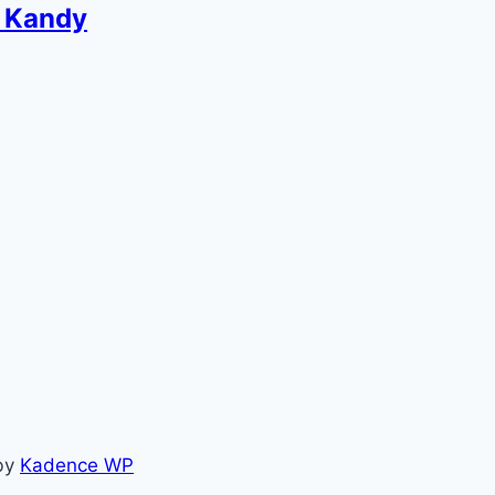
s Kandy
 by
Kadence WP