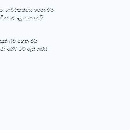
ිය, සාර්ථකත්වය ගෙන එයි
ර්ථික ගැටලු ගෙන එයි
සුන් බව ගෙන එයි
ථා අහිමි වීම් ඇති කරයි