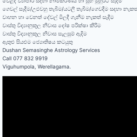
වෙළද ව්‍යාපාර සදහා නාමකරණය හා සුභ මුහුර්ථ සෑදීම
ගෙවල් සෑදීම/උඵවහු තැබීම/යටලී තැබීම/ගෙවදීම සදහා නැකත
වාහන හා වෙනත් දේවල් මිලදී ගැනීම නැකත් සෑදීම
වාස්තු විද්‍යානුකූල නිවාස දෝෂ පරික්ෂා කිරිම
වාස්තු විද්‍යානුකූල නිවාස සැලසුම් ඇදිම
ඇතුළු සියළුම ජ්‍යොතිෂය කටයුතු
Dushan Semasinghe Astrology Services
Call 077 832 9919
Viguhumpola, Werellagama.