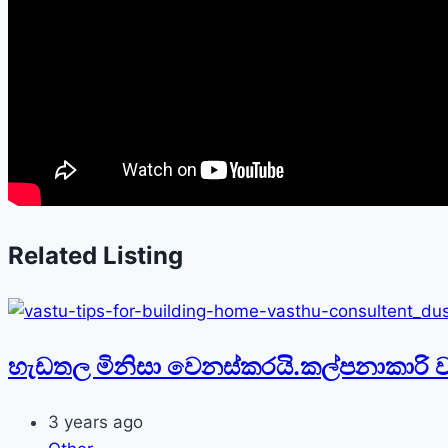
Related Listing
හැඩතල මිනිසා වෙනස්කරයි.කල්පනාකාරි 
3 years ago