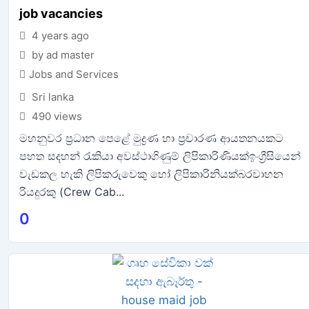
job vacancies
4 years ago
by ad master
Jobs and Services
Sri lanka
490 views
මහනුවර ප්‍රධාන පෙළේ මුද්‍රණ හා ප්‍රචාරණ ආයතනයකට
පහත සදහන් රැකියා අවස්ථාගිණුම් ලිපිකාරිණියක්ඉංග්‍රීසියෙන්
වැඩකල හැකි ලිපිකරුවෙකු හෝ ලිපිකාරිනියක්බරවාහන
රියදුරකු (Crew Cab...
0