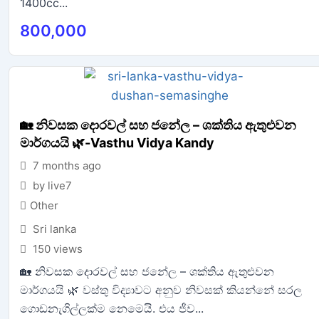
1400cc...
800,000
🏡 නිවසක දොරවල් සහ ජනේල – ශක්තිය ඇතුළුවන
මාර්ගයයි 🌿-Vasthu Vidya Kandy
7 months ago
by live7
Other
Sri lanka
150 views
🏡 නිවසක දොරවල් සහ ජනේල – ශක්තිය ඇතුළුවන
මාර්ගයයි 🌿 වස්තු විද්‍යාවට අනුව නිවසක් කියන්නේ සරල
ගොඩනැගිල්ලක්ම නෙමෙයි. එය ජීව...