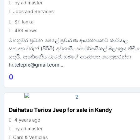
by ad master
Jobs and Services
Sri lanka
463 views
මහනුවර ප්‍රධාන පෙළේ ප්‍රචාරණ ආයතනයකට කාර්යාල
සහයක වරුන් (පිරිමි) අවශ්‍යයි. මොටර්සයිකල් බලපත්‍රය තිබිය
යුතුයි. ආකර්ශනීය වැටුප්. ඔබගේ අයදුම්පත යොමුකරන්න
hr.telepix@gmail.com...
0
Daihatsu Terios Jeep for sale in Kandy
4 years ago
by ad master
Cars & Vehicles