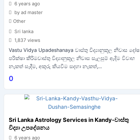
6 years ago
by ad master
Other
Sri lanka
1,837 views
Vastu Vidya Upadeshanaya වාස්තු විද්‍යානුකූල නිවාස දෝෂ
පරික්ෂා කිරිමවාස්තු විද්‍යානුකූල නිවාස සැලසුම් ඇදිම විවාහ
නැකත් සෑදීම, අකුරු කියවීම සදහා නැකත්,...
0
Sri Lanka Astrology Services in Kandy-වාස්තු
විද්‍යා උපදේශනය
6 years ago