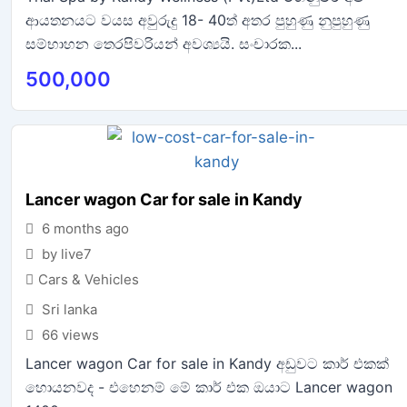
ආයතනයට වයස අවුරුදු 18- 40ත් අතර පුහුණු නුපුහුණු
සම්භාහන තෙරපිවරියන් අවශ්‍යයි. සංචාරක...
500,000
Lancer wagon Car for sale in Kandy
6 months ago
by live7
Cars & Vehicles
Sri lanka
66 views
Lancer wagon Car for sale in Kandy අඩුවට කාර් එකක්
හොයනවද - එහෙනම් මේ කාර් එක ඔයාට Lancer wagon