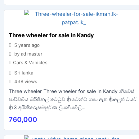
Three wheeler for sale in Kandy
5 years ago
by ad master
Cars & Vehicles
Sri lanka
438 views
Three wheeler Three wheeler for sale in Kandy නිවෙස්
පාවිච්චිය ඔරිජිනල් තට්ටුව 👍ටෙන්ට් ගසා ඇත 👍අලුත් ටයර්
👍3 අයිතිකරුසම්පූර්ණ ලියකියවිලි...
760,000