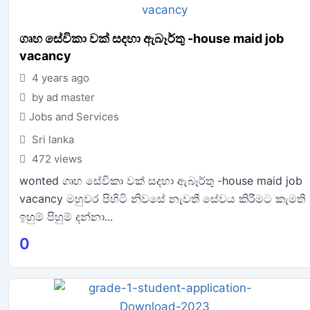
ගෘහ සේවිකා වක් සදහා ඇබෑර්තු -house maid job
vacancy
4 years ago
by ad master
Jobs and Services
Sri lanka
472 views
wonted ගෘහ සේවිකා වක් සදහා ඇබෑර්තු -house maid job
vacancy මහුවර පිහිටි නිවසේ නැවතී සේවය කිරීමට කැමති
ඉහුම් පිහුම් දන්නා...
0