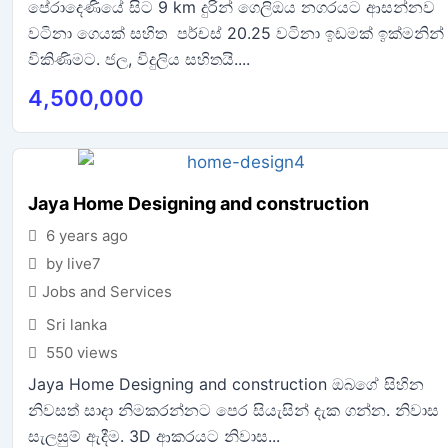
පේරාදෙණියේ සිට 9 km දුරින් ගෙලිඔය නගරයට ආසන්නව
වටිනා ගෙයක් සහිත පර්චස් 20.25 වටිනා ඉඩමක් ඉක්මනින්
විකිණිමට. ජල, විදුලිය සහිතයි....
4,500,000
Jaya Home Designing and construction
6 years ago
by live7
Jobs and Services
Sri lanka
550 views
Jaya Home Designing and construction ඔබගේ සිහින
නිවසත් සාදා නිමකරන්නට පෙර සියැසින් දැක ගන්න. නිවාස
සැලසුම් ඇදීම. 3D ආකරයට නිවාස...