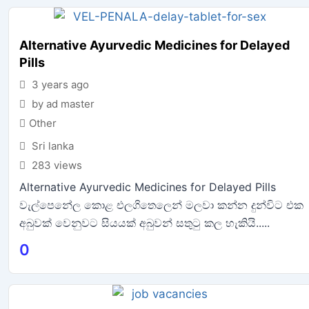
Alternative Ayurvedic Medicines for Delayed
Pills
3 years ago
by ad master
Other
Sri lanka
283 views
Alternative Ayurvedic Medicines for Delayed Pills
වැල්පෙනේල කොළ එලගිතෙලෙන් මලවා කන්න දුන්විට එක
අබුවක් වෙනුවට සියයක් අබුවන් සතුටු කල හැකියි.....
0