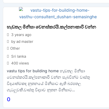
හැඩතල මිනිසා වෙනස්කරයි.කල්පනාකාරි වන්න
3 years ago
by ad master
Other
Sri lanka
400 views
vastu tips for building home හැඩතල මිනිසා
වෙනස්කරයි.කල්පනාකාරි වන්න සැබවින්ම වාස්තු
විදයාත්මකද නුතනයේ මිනිසාට ඇති බරපතල
ගැටලුවකි.වාස්තු විද්‍යාව නූතන මිනිසාට...
0