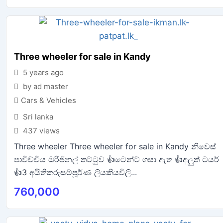
Three wheeler for sale in Kandy
5 years ago
by ad master
Cars & Vehicles
Sri lanka
437 views
Three wheeler Three wheeler for sale in Kandy නිවෙස්
පාවිච්චිය ඔරිජිනල් තට්ටුව 👍ටෙන්ට් ගසා ඇත 👍අලුත් ටයර්
👍3 අයිතිකරුසම්පූර්ණ ලියකියවිලි...
760,000