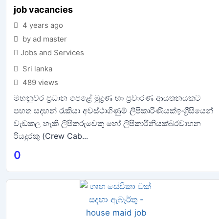
job vacancies
4 years ago
by ad master
Jobs and Services
Sri lanka
489 views
මහනුවර ප්‍රධාන පෙළේ මුද්‍රණ හා ප්‍රචාරණ ආයතනයකට
පහත සදහන් රැකියා අවස්ථාගිණුම් ලිපිකාරිණියක්ඉංග්‍රීසියෙන්
වැඩකල හැකි ලිපිකරුවෙකු හෝ ලිපිකාරිනියක්බරවාහන
රියදුරකු (Crew Cab...
0