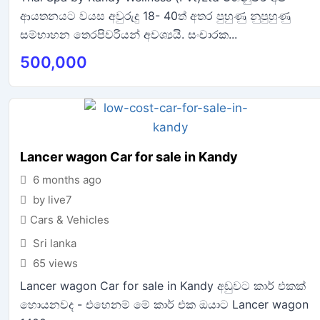
ආයතනයට වයස අවුරුදු 18- 40ත් අතර පුහුණු නුපුහුණු
සම්භාහන තෙරපිවරියන් අවශ්‍යයි. සංචාරක...
500,000
Lancer wagon Car for sale in Kandy
6 months ago
by live7
Cars & Vehicles
Sri lanka
65 views
Lancer wagon Car for sale in Kandy අඩුවට කාර් එකක්
හොයනවද - එහෙනම් මේ කාර් එක ඔයාට Lancer wagon