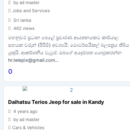
by ad master
Jobs and Services
Sri lanka
462 views
මහනුවර ප්‍රධාන පෙළේ ප්‍රචාරණ ආයතනයකට කාර්යාල
සහයක වරුන් (පිරිමි) අවශ්‍යයි. මොටර්සයිකල් බලපත්‍රය තිබිය
යුතුයි. ආකර්ශනීය වැටුප්. ඔබගේ අයදුම්පත යොමුකරන්න
hr.telepix@gmail.com...
0
Daihatsu Terios Jeep for sale in Kandy
4 years ago
by ad master
Cars & Vehicles