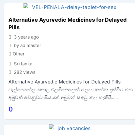
Alternative Ayurvedic Medicines for Delayed
Pills
3 years ago
by ad master
Other
Sri lanka
282 views
Alternative Ayurvedic Medicines for Delayed Pills
වැල්පෙනේල කොළ එලගිතෙලෙන් මලවා කන්න දුන්විට එක
අබුවක් වෙනුවට සියයක් අබුවන් සතුටු කල හැකියි.....
0