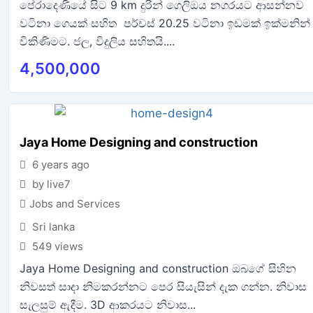
පේරාදෙණියේ සිට 9 km දුරින් ගෙලිඔය නගරයට ආසන්නව
වටිනා ගෙයක් සහිත පර්චස් 20.25 වටිනා ඉඩමක් ඉක්මනින්
විකිණිමට. ජල, විදුලිය සහිතයි....
4,500,000
Jaya Home Designing and construction
6 years ago
by live7
Jobs and Services
Sri lanka
549 views
Jaya Home Designing and construction ඔබගේ සිහින
නිවසත් සාදා නිමකරන්නට පෙර සියැසින් දැක ගන්න. නිවාස
සැලසුම් ඇදීම. 3D ආකරයට නිවාස...