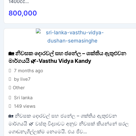
1400cc...
800,000
🏡 නිවසක දොරවල් සහ ජනේල – ශක්තිය ඇතුළුවන
මාර්ගයයි 🌿-Vasthu Vidya Kandy
7 months ago
by live7
Other
Sri lanka
149 views
🏡 නිවසක දොරවල් සහ ජනේල – ශක්තිය ඇතුළුවන
මාර්ගයයි 🌿 වස්තු විද්‍යාවට අනුව නිවසක් කියන්නේ සරල
ගොඩනැගිල්ලක්ම නෙමෙයි. එය ජීව...