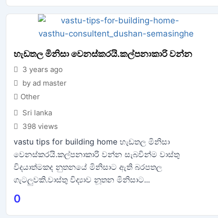
හැඩතල මිනිසා වෙනස්කරයි.කල්පනාකාරි වන්න
3 years ago
by ad master
Other
Sri lanka
398 views
vastu tips for building home හැඩතල මිනිසා
වෙනස්කරයි.කල්පනාකාරි වන්න සැබවින්ම වාස්තු
විදයාත්මකද නුතනයේ මිනිසාට ඇති බරපතල
ගැටලුවකි.වාස්තු විද්‍යාව නූතන මිනිසාට...
0