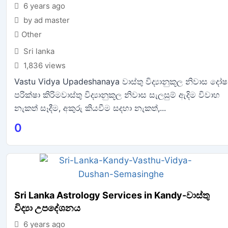
6 years ago
by ad master
Other
Sri lanka
1,836 views
Vastu Vidya Upadeshanaya වාස්තු විද්‍යානුකූල නිවාස දෝෂ
පරික්ෂා කිරිමවාස්තු විද්‍යානුකූල නිවාස සැලසුම් ඇදිම විවාහ
නැකත් සෑදීම, අකුරු කියවීම සදහා නැකත්,...
0
Sri Lanka Astrology Services in Kandy-වාස්තු
විද්‍යා උපදේශනය
6 years ago