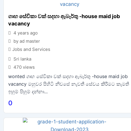
ගෘහ සේවිකා වක් සදහා ඇබෑර්තු -house maid job
vacancy
4 years ago
by ad master
Jobs and Services
Sri lanka
470 views
wonted ගෘහ සේවිකා වක් සදහා ඇබෑර්තු -house maid job
vacancy මහුවර පිහිටි නිවසේ නැවතී සේවය කිරීමට කැමති
ඉහුම් පිහුම් දන්නා...
0